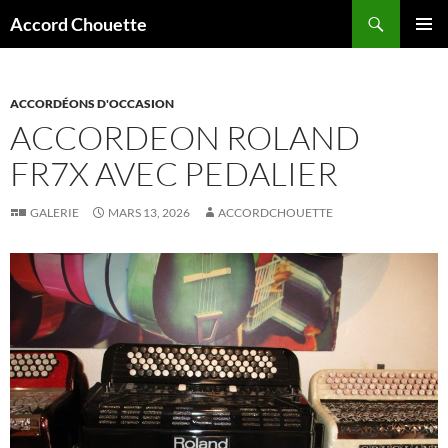
Recherche
Accord Chouette
ALLER
MENU
AU
PRINCI
CONTENU
ACCORDÉONS D'OCCASION
ACCORDEON ROLAND
FR7X AVEC PEDALIER
GALERIE
MARS 13, 2026
ACCORDCHOUETTE